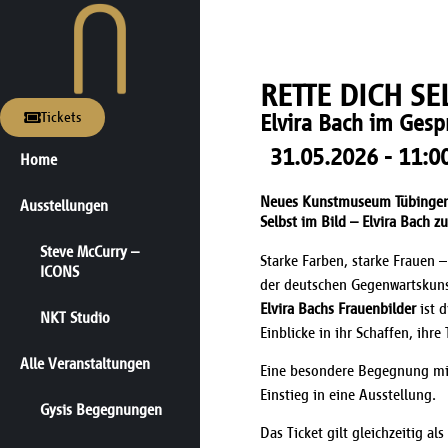
Inhalt
springen
RETTE DICH SE
Tickets
Elvira Bach im Gesp
31.05.2026 - 11:0
Home
Neues Kunstmuseum Tübingen,
Ausstellungen
Selbst im Bild – Elvira Bach
Steve McCurry –
Starke Farben, starke Frauen 
ICONS
der deutschen Gegenwartskuns
Elvira Bachs Frauenbilder
ist d
NKT Studio
Einblicke in ihr Schaffen, ihr
Alle Veranstaltungen
Eine besondere Begegnung mit
Einstieg in eine Ausstellung.
Gysis Begegnungen
Das Ticket gilt gleichzeitig al