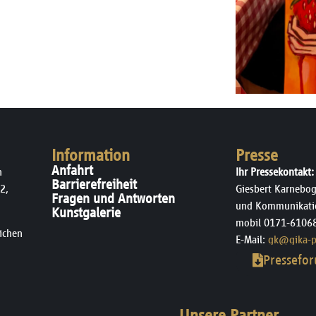
Information
Presse
Anfahrt
n
Ihr Pressekontakt:
Barrierefreiheit
2,
Giesbert Karnebog
Fragen und Antworten
und Kommunikati
Kunstgalerie
mobil 0171-6106
ichen
E-Mail:
gk@gika-p
Pressefo
Unsere Partner