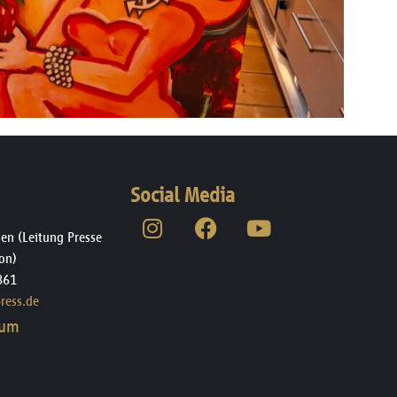
Social Media
en (Leitung Presse
on)
861
ress.de
rum