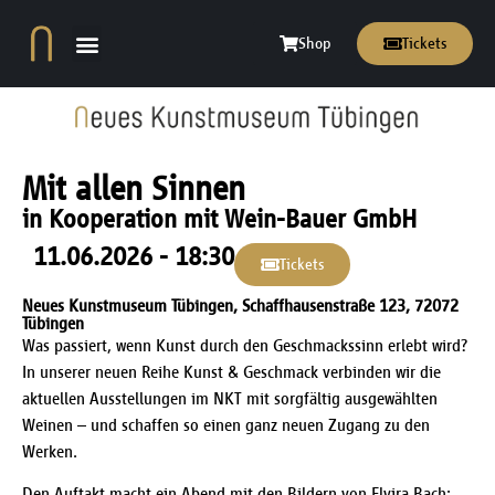
Inhalt
springen
Shop
Tickets
Mit allen Sinnen
in Kooperation mit Wein-Bauer GmbH
11.06.2026 - 18:30
Tickets
Neues Kunstmuseum Tübingen, Schaffhausenstraße 123, 72072
Tübingen
Was passiert, wenn Kunst durch den Geschmackssinn erlebt wird?
In unserer neuen Reihe Kunst & Geschmack verbinden wir die
aktuellen Ausstellungen im NKT mit sorgfältig ausgewählten
Weinen – und schaffen so einen ganz neuen Zugang zu den
Werken.
Den Auftakt macht ein Abend mit den Bildern von Elvira Bach: