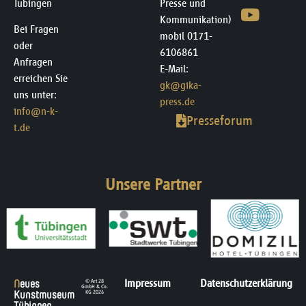
Tübingen
Presse und
Kommunikation)
Bei Fragen
mobil 0171-
oder
6106861
Anfragen
E-Mail:
erreichen Sie
gk@gika-
uns unter:
press.de
info@n-k-
Presseforum
t.de
Unsere Partner
N
eues
Impressum
Datenschutzerklärung
© Art 28
GmbH & Co.
Kunstmuseum
KG 2026
Tübingen