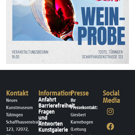
Kontakt
Information
Presse
Social
Anfahrt
Media
Neues
Ihr
Barrierefreiheit
Kunstmuseum
Pressekontakt:
Fragen
Tübingen
Giesbert
und
Schaffhausenstraße
Karnebogen
Antworten
123, 72072,
Kunstgalerie
(Leitung