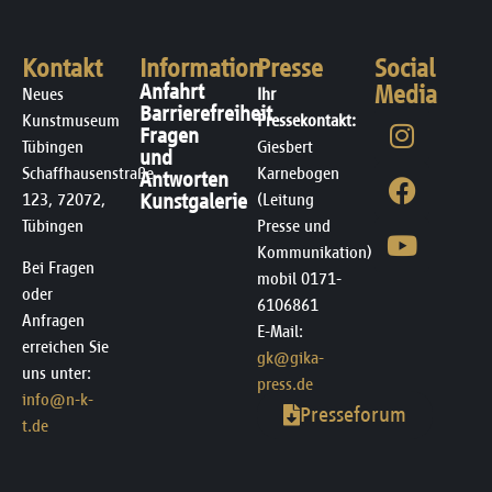
Kontakt
Information
Presse
Social
Anfahrt
Media
Neues
Ihr
Barrierefreiheit
Kunstmuseum
Pressekontakt:
Fragen
Tübingen
Giesbert
und
Schaffhausenstraße
Karnebogen
Antworten
123, 72072,
Kunstgalerie
(Leitung
Tübingen
Presse und
Kommunikation)
Bei Fragen
mobil 0171-
oder
6106861
Anfragen
E-Mail:
erreichen Sie
gk@gika-
uns unter:
press.de
info@n-k-
Presseforum
t.de