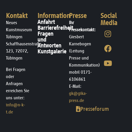
Kontakt
Information
Presse
Social
Anfahrt
Media
Neues
Ihr
Barrierefreiheit
Kunstmuseum
Pressekontakt:
Fragen
Tübingen
Giesbert
und
Schaffhausenstraße
Karnebogen
Antworten
123, 72072,
Kunstgalerie
(Leitung
Tübingen
Presse und
Kommunikation)
Bei Fragen
mobil 0171-
oder
6106861
Anfragen
E-Mail:
erreichen Sie
gk@gika-
uns unter:
press.de
info@n-k-
Presseforum
t.de