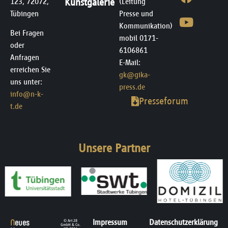
123, 72072,
Kunstgalerie
(Leitung
Tübingen
Presse und
Kommunikation)
Bei Fragen
mobil 0171-
oder
6106861
Anfragen
E-Mail:
erreichen Sie
gk@gika-
uns unter:
press.de
info@n-k-
Presseforum
t.de
Unsere Partner
N
eues
Impressum
Datenschutzerklärung
© Art 28
GmbH & Co.