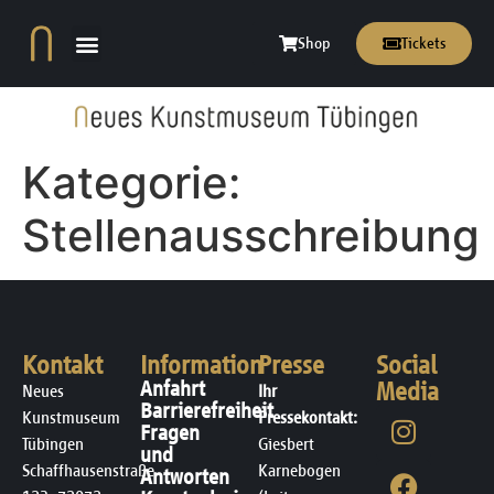
Inhalt
springen
Shop
Tickets
Kategorie:
Stellenausschreibung
Kontakt
Information
Presse
Social
Anfahrt
Media
Neues
Ihr
Barrierefreiheit
Kunstmuseum
Pressekontakt:
Fragen
Tübingen
Giesbert
und
Schaffhausenstraße
Karnebogen
Antworten